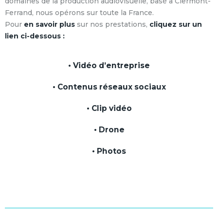
domaines de la production audiovisuelle, basé à Clermont-
Ferrand, nous opérons sur toute la France.
Pour
en savoir plus
sur nos prestations,
cliquez sur un
lien ci-dessous :
• Vidéo d’entreprise
• Contenus réseaux sociaux
• Clip vidéo
• Drone
• Photos